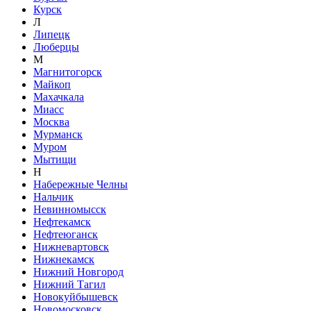
Курск
Л
Липецк
Люберцы
М
Магнитогорск
Майкоп
Махачкала
Миасс
Москва
Мурманск
Муром
Мытищи
Н
Набережные Челны
Нальчик
Невинномысск
Нефтекамск
Нефтеюганск
Нижневартовск
Нижнекамск
Нижний Новгород
Нижний Тагил
Новокуйбышевск
Новомосковск