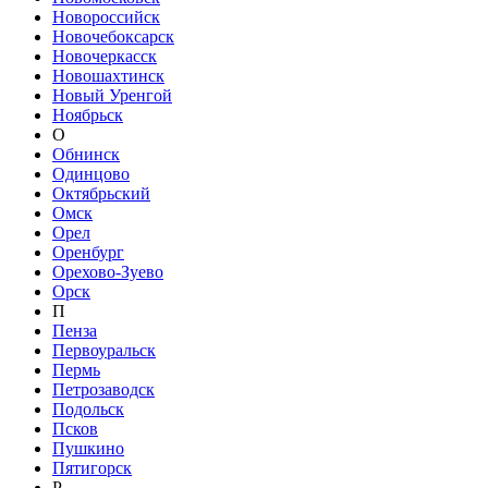
Новороссийск
Новочебоксарск
Новочеркасск
Новошахтинск
Новый Уренгой
Ноябрьск
О
Обнинск
Одинцово
Октябрьский
Омск
Орел
Оренбург
Орехово-Зуево
Орск
П
Пенза
Первоуральск
Пермь
Петрозаводск
Подольск
Псков
Пушкино
Пятигорск
Р