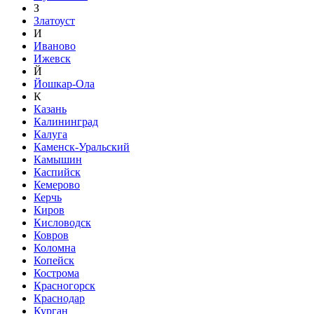
З
Златоуст
И
Иваново
Ижевск
Й
Йошкар-Ола
К
Казань
Калининград
Калуга
Каменск-Уральский
Камышин
Каспийск
Кемерово
Керчь
Киров
Кисловодск
Ковров
Коломна
Копейск
Кострома
Красногорск
Краснодар
Курган