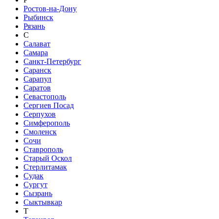
Ростов-на-Дону
Рыбинск
Рязань
С
Салават
Самара
Санкт-Петербург
Саранск
Сарапул
Саратов
Севастополь
Сергиев Посад
Серпухов
Симферополь
Смоленск
Сочи
Ставрополь
Старый Оскол
Стерлитамак
Судак
Сургут
Сызрань
Сыктывкар
Т