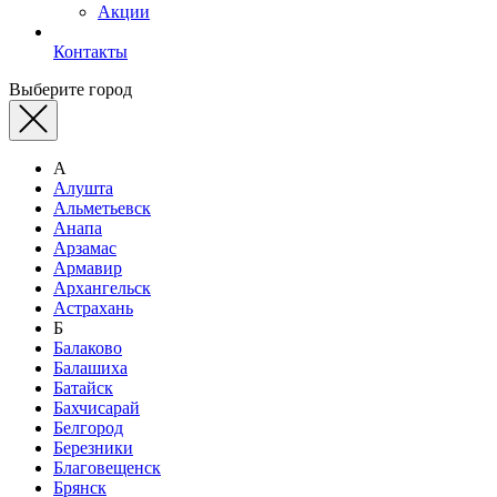
Акции
Контакты
Выберите город
А
Алушта
Альметьевск
Анапа
Арзамас
Армавир
Архангельск
Астрахань
Б
Балаково
Балашиха
Батайск
Бахчисарай
Белгород
Березники
Благовещенск
Брянск