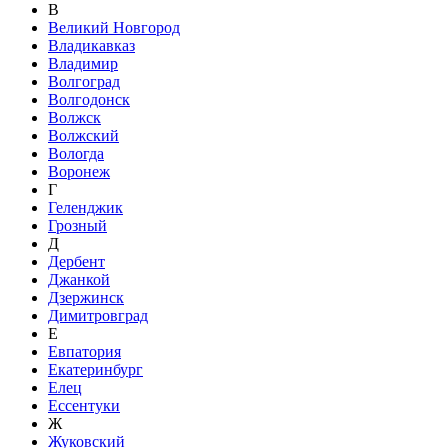
В
Великий Новгород
Владикавказ
Владимир
Волгоград
Волгодонск
Волжск
Волжский
Вологда
Воронеж
Г
Геленджик
Грозный
Д
Дербент
Джанкой
Дзержинск
Димитровград
Е
Евпатория
Екатеринбург
Елец
Ессентуки
Ж
Жуковский