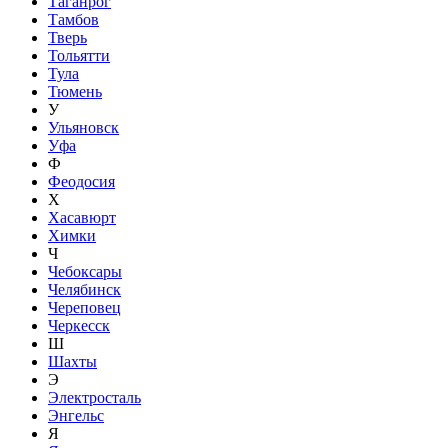
Таганрог
Тамбов
Тверь
Тольятти
Тула
Тюмень
У
Ульяновск
Уфа
Ф
Феодосия
Х
Хасавюрт
Химки
Ч
Чебоксары
Челябинск
Череповец
Черкесск
Ш
Шахты
Э
Электросталь
Энгельс
Я