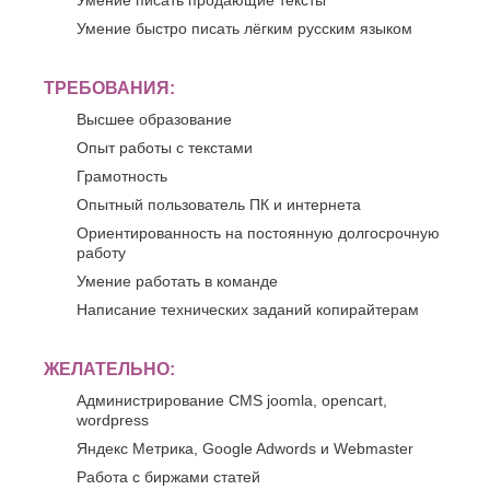
Умение писать продающие тексты
Джанкой
Ростов-
Дзержинск
на-
Умение быстро писать лёгким русским языком
Дону
Димитровград
Рыбинск
Е
ТРЕБОВАНИЯ:
Рязань
Евпатория
С
Высшее образование
Екатеринбург
Опыт работы с текстами
Салават
Елец
Самара
Ессентуки
Грамотность
Санкт-
Опытный пользователь ПК и интернета
Ж
Петербург
Ориентированность на постоянную долгосрочную
Саранск
Жуковский
работу
Сарапул
З
Саратов
Умение работать в команде
Севастополь
Златоуст
Написание технических заданий копирайтерам
Сергиев
И
Посад
Серпухов
ЖЕЛАТЕЛЬНО:
Иваново
Симферополь
Ижевск
Администрирование CMS joomla, opencart,
Смоленск
wordpress
Й
Сочи
Яндекс Метрика, Google Adwords и Webmaster
Ставрополь
Йошкар-
Старый
Ола
Работа с биржами статей
Оскол