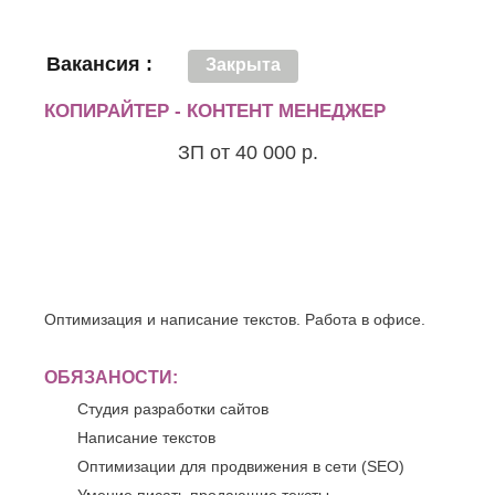
О
Березники
Благовещенск
Обнинск
Вакансия :
Брянск
Закрыта
Одинцово
Октябрьский
В
КОПИРАЙТЕР - КОНТЕНТ МЕНЕДЖЕР
Омск
Великий
Орел
Новгород
ЗП от 40 000 р.
Оренбург
Владикавказ
Орехово-
Владимир
Зуево
Волгоград
Орск
Волгодонск
П
Волжск
Волжский
Пенза
Вологда
Первоуральск
Оптимизация и написание текстов. Работа в офисе.
Воронеж
Пермь
Петрозаводск
Г
Подольск
ОБЯЗАНОСТИ:
Геленджик
Псков
Студия разработки сайтов
Грозный
Пушкино
Написание текстов
Пятигорск
Д
Оптимизации для продвижения в сети (SEO)
Р
Дербент