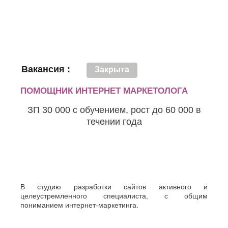
Хасавюрт
Липецк
Химки
Люберцы
Ч
М
Чебоксары
Магнитогорск
Челябинск
Майкоп
Череповец
Махачкала
Вакансия :
Закрыта
Черкесск
Миасс
Москва
Ш
ПОМОЩНИК ИНТЕРНЕТ МАРКЕТОЛОГА
Мурманск
Шахты
Муром
ЗП 30 000 с обучением, рост до 60 000 в
Мытищи
Э
течении года
Н
Электросталь
Энгельс
Набережные
Челны
Я
Нальчик
Ялта
Невинномысск
Ярославль
Нефтекамск
В студию разработки сайтов активного и
целеустремленного специалиста, с общим
пониманием интернет-маркетинга.