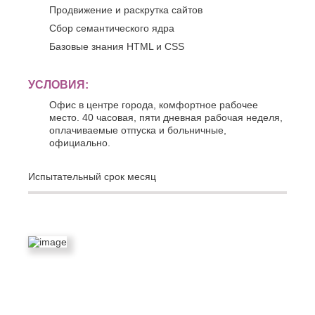
К
Продвижение и раскрутка сайтов
Стерлитамак
Судак
Сбор семантического ядра
Казань
Сургут
Калининград
Базовые знания HTML и CSS
Сызрань
Калуга
Сыктывкар
Каменск-
Уральский
УСЛОВИЯ:
Т
Камышин
Офис в центре города, комфортное рабочее
Таганрог
Каспийск
место. 40 часовая, пяти дневная рабочая неделя,
Тамбов
Кемерово
оплачиваемые отпуска и больничные,
Тверь
Керчь
официально.
Тольятти
Киров
Тула
Кисловодск
Испытательный срок месяц
Тюмень
Ковров
Коломна
У
Копейск
Ульяновск
Кострома
Уфа
Красногорск
Краснодар
Ф
Курган
Феодосия
Курск
Х
Л