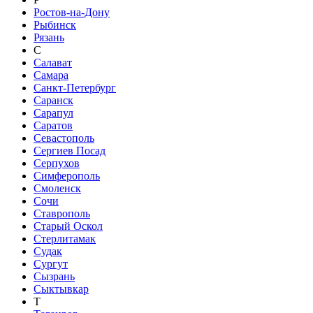
Ростов-на-Дону
Рыбинск
Рязань
С
Салават
Самара
Санкт-Петербург
Саранск
Сарапул
Саратов
Севастополь
Сергиев Посад
Серпухов
Симферополь
Смоленск
Сочи
Ставрополь
Старый Оскол
Стерлитамак
Судак
Сургут
Сызрань
Сыктывкар
Т