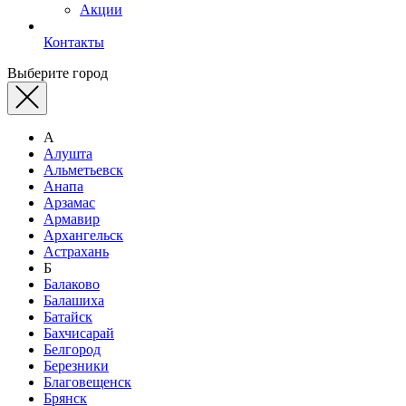
Акции
Контакты
Выберите город
А
Алушта
Альметьевск
Анапа
Арзамас
Армавир
Архангельск
Астрахань
Б
Балаково
Балашиха
Батайск
Бахчисарай
Белгород
Березники
Благовещенск
Брянск