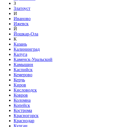
З
Златоуст
И
Иваново
Ижевск
Й
Йошкар-Ола
К
Казань
Калининград
Калуга
Каменск-Уральский
Камышин
Каспийск
Кемерово
Керчь
Киров
Кисловодск
Ковров
Коломна
Копейск
Кострома
Красногорск
Краснодар
Курган