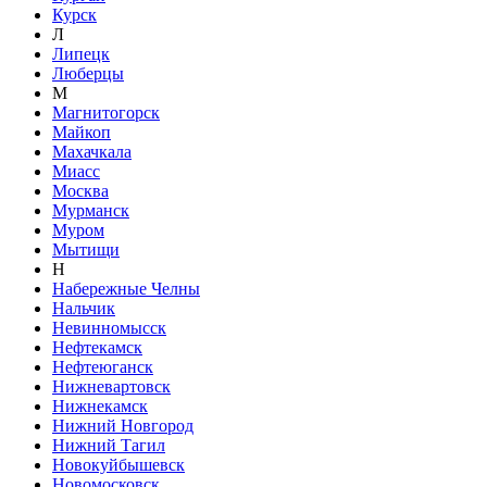
Курск
Л
Липецк
Люберцы
М
Магнитогорск
Майкоп
Махачкала
Миасс
Москва
Мурманск
Муром
Мытищи
Н
Набережные Челны
Нальчик
Невинномысск
Нефтекамск
Нефтеюганск
Нижневартовск
Нижнекамск
Нижний Новгород
Нижний Тагил
Новокуйбышевск
Новомосковск