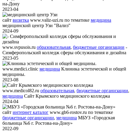
на-Дону
2023-04
сайт
визитка
www.valiz-uzi.ru
по тематике
медицина
медицинский центр Узи "Вализ"
2024-09
www.svpusois.ru
образовательная
,
бюджетные организации
-
Симферопольский колледж сферы обслуживания и дизайна
2023-05
www.medici.clinic
медицина
Клиника эстетической и общей
медицины.
2023-08
www.medicol82.ru
образовательная
,
бюджетные организации
,
медицина
Сайт Крымского медицинского колледжа
2024-04
сайт
интернет каталог
www.gb6-rostov.ru
по тематике
бюджетные организации
,
медицина
МБУЗ «Городская
больница №6 г. Ростова-на-Дону»
2022-09