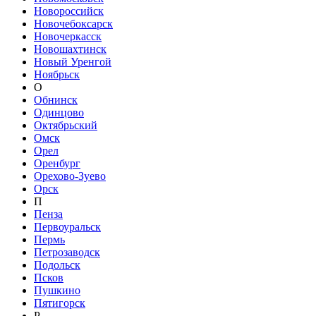
Новороссийск
Новочебоксарск
Новочеркасск
Новошахтинск
Новый Уренгой
Ноябрьск
О
Обнинск
Одинцово
Октябрьский
Омск
Орел
Оренбург
Орехово-Зуево
Орск
П
Пенза
Первоуральск
Пермь
Петрозаводск
Подольск
Псков
Пушкино
Пятигорск
Р