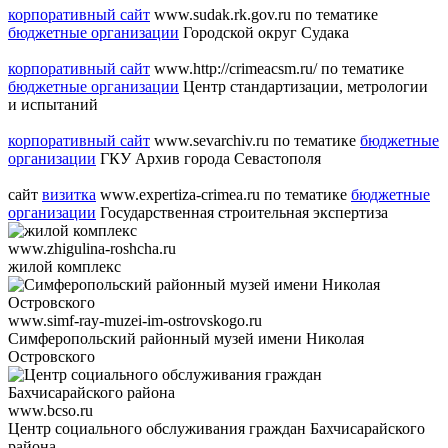
корпоративный сайт
www.sudak.rk.gov.ru
по тематике
бюджетные организации
Городской округ Судака
корпоративный сайт
www.http://crimeacsm.ru/
по тематике
бюджетные организации
Центр стандартизации, метрологии
и испытаний
корпоративный сайт
www.sevarchiv.ru
по тематике
бюджетные
организации
ГКУ Архив города Севастополя
сайт
визитка
www.expertiza-crimea.ru
по тематике
бюджетные
организации
Государственная строительная экспертиза
www.zhigulina-roshcha.ru
жилой комплекс
www.simf-ray-muzei-im-ostrovskogo.ru
Симферопольский районный музей имени Николая
Островского
www.bcso.ru
Центр социального обслуживания граждан Бахчисарайского
района