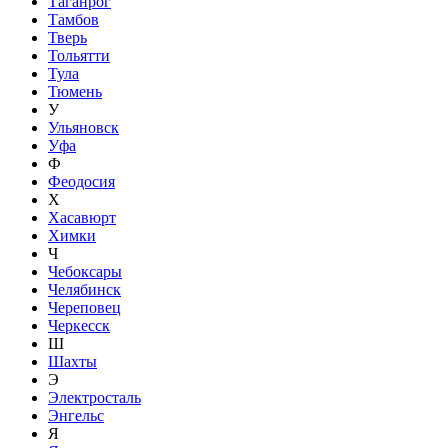
Таганрог
Тамбов
Тверь
Тольятти
Тула
Тюмень
У
Ульяновск
Уфа
Ф
Феодосия
Х
Хасавюрт
Химки
Ч
Чебоксары
Челябинск
Череповец
Черкесск
Ш
Шахты
Э
Электросталь
Энгельс
Я