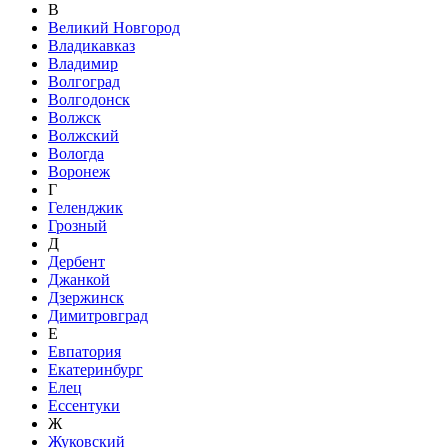
В
Великий Новгород
Владикавказ
Владимир
Волгоград
Волгодонск
Волжск
Волжский
Вологда
Воронеж
Г
Геленджик
Грозный
Д
Дербент
Джанкой
Дзержинск
Димитровград
Е
Евпатория
Екатеринбург
Елец
Ессентуки
Ж
Жуковский