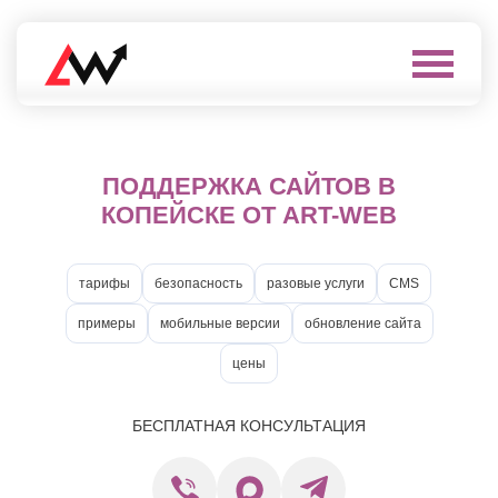
Выберите
город
Нефтеюганск
А
Нижневартовск
ПОДДЕРЖКА САЙТОВ В
Нижнекамск
Алушта
КОПЕЙСКЕ ОТ ART-WEB
Нижний
Альметьевск
Новгород
Анапа
Нижний
Арзамас
Тагил
тарифы
безопасность
разовые услуги
CMS
Армавир
Новокуйбышевск
Архангельск
примеры
мобильные версии
обновление сайта
Новомосковск
Астрахань
Новороссийск
цены
Б
Новочебоксарск
Новочеркасск
Балаково
Новошахтинск
БЕСПЛАТНАЯ КОНСУЛЬТАЦИЯ
Балашиха
Новый
Батайск
Уренгой
Бахчисарай
Ноябрьск
Белгород