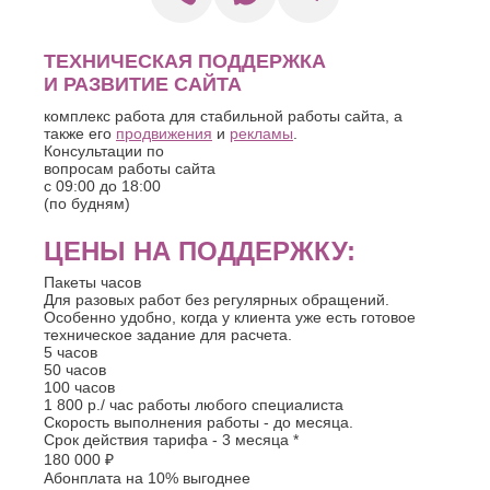
О
Березники
Благовещенск
Обнинск
ТЕХНИЧЕСКАЯ ПОДДЕРЖКА
Брянск
Одинцово
И РАЗВИТИЕ САЙТА
Октябрьский
В
Омск
комплекс работа для стабильной работы сайта, а
Великий
также его
Орел
продвижения
и
рекламы
.
Новгород
Консультации по
Оренбург
Владикавказ
вопросам работы сайта
Орехово-
c 09:00 до 18:00
Владимир
Зуево
(по будням)
Волгоград
Орск
Волгодонск
ЦЕНЫ НА ПОДДЕРЖКУ:
П
Волжск
Волжский
Пенза
Пакеты часов
Вологда
Для разовых работ без регулярных обращений.
Первоуральск
Особенно удобно, когда у клиента уже есть готовое
Воронеж
Пермь
техническое задание для расчета.
Петрозаводск
Г
5 часов
Подольск
50 часов
Геленджик
100 часов
Псков
1 800 р.
/ час работы любого специалиста
Грозный
Пушкино
Скорость выполнения работы -
до месяца
.
Пятигорск
Д
Срок действия тарифа -
3 месяца
*
180 000
₽
Р
Дербент
Абонплата
на 10% выгоднее