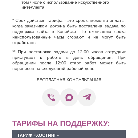
Хасавюрт
том числе с использование искусственного
Липецк
интеллекта.
Химки
Люберцы
Ч
М
* Срок действия тарифа - это срок с момента оплаты,
когда заказчиком должна быть поставлена задача по
Чебоксары
Магнитогорск
поддержке сайта в Копейске. По окончанию срока
Челябинск
Майкоп
неиспользованные часы сгорают и не могут быть
Череповец
Махачкала
отработаны.
Черкесск
Миасс
** При постановке задачи до 12:00 часов сотрудник
Москва
Ш
приступает к работе в день обращения. При
Мурманск
обращении после 12:00 старт работ может быть
Шахты
Муром
перенесен на следующий рабочий день.
Мытищи
Э
Н
БЕСПЛАТНАЯ КОНСУЛЬТАЦИЯ
Электросталь
Энгельс
Набережные
Челны
Я
Нальчик
Ялта
Невинномысск
Ярославль
Нефтекамск
ТАРИФЫ НА ПОДДЕРЖКУ:
ТАРИФ «ХОСТИНГ»