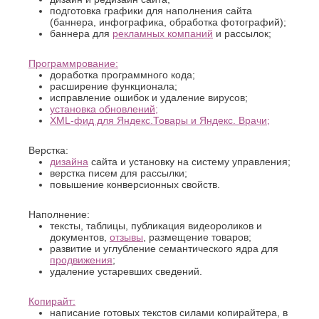
К
подготовка графики для наполнения сайта
Стерлитамак
(баннера, инфографика, обработка фотографий);
Судак
Казань
баннера для
рекламных компаний
и рассылок;
Сургут
Калининград
Сызрань
Калуга
Программрование:
Сыктывкар
Каменск-
доработка программного кода;
Уральский
расширение функционала;
Т
исправление ошибок и удаление вирусов;
Камышин
установка обновлений;
Таганрог
Каспийск
XML-фид для Яндекс.Товары и Яндекс. Врачи;
Тамбов
Кемерово
Тверь
Керчь
Верстка:
Тольятти
Киров
дизайна
сайта и установку на систему управления;
Тула
Кисловодск
верстка писем для рассылки;
Тюмень
повышение конверсионных свойств.
Ковров
Коломна
У
Копейск
Наполнение:
Ульяновск
тексты, таблицы, публикация видеороликов и
Кострома
документов,
отзывы
, размещение товаров;
Уфа
Красногорск
развитие и углубление семантического ядра для
Краснодар
Ф
продвижения
;
Курган
удаление устаревших сведений.
Феодосия
Курск
Копирайт:
Х
Л
написание готовых текстов силами копирайтера, в