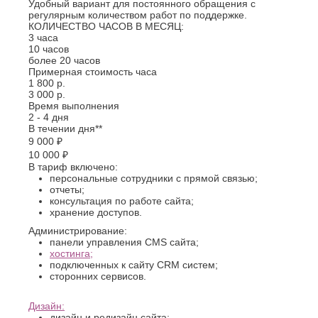
Джанкой
Удобный вариант для постоянного обращения с
Ростов-
регулярным количеством работ по поддержке.
Дзержинск
на-
КОЛИЧЕСТВО ЧАСОВ В МЕСЯЦ:
Дону
Димитровград
3 часа
Рыбинск
Е
10 часов
Рязань
более 20 часов
Евпатория
Примерная стоимость часа
С
1 800 р.
Екатеринбург
3 000 р.
Салават
Елец
Время выполнения
Самара
Ессентуки
2 - 4 дня
Санкт-
В течении дня**
Ж
Петербург
9 000 ₽
Саранск
10 000 ₽
Жуковский
В тариф включено:
Сарапул
З
персональные сотрудники с прямой связью;
Саратов
отчеты;
Севастополь
Златоуст
консультация по работе сайта;
Сергиев
хранение доступов.
И
Посад
Администрирование:
Серпухов
Иваново
панели управления CMS сайта;
Симферополь
хостинга;
Ижевск
Смоленск
подключенных к сайту CRM систем;
Й
сторонних сервисов.
Сочи
Ставрополь
Йошкар-
Дизайн:
Старый
Ола
Оскол
дизайн и редизайн сайта;