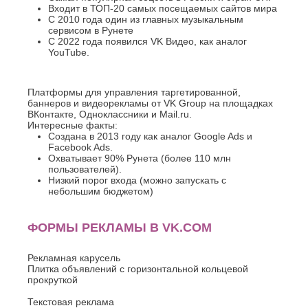
Хасавюрт
Липецк
Входит в ТОП-20 самых посещаемых сайтов мира
Химки
С 2010 года один из главных музыкальным
Люберцы
сервисом в Рунете
Ч
М
С 2022 года появился VK Видео, как аналог
YouTube.
Чебоксары
Магнитогорск
Челябинск
Майкоп
Череповец
Махачкала
Платформы для управления таргетированной,
Черкесск
Миасс
баннеров и видеорекламы от VK Group на площадках
ВКонтакте, Одноклассники и Mail.ru.
Москва
Ш
Интересные факты:
Мурманск
Создана в 2013 году как аналог Google Ads и
Шахты
Муром
Facebook Ads.
Мытищи
Охватывает 90% Рунета (более 110 млн
Э
пользователей).
Н
Низкий порог входа (можно запускать с
Электросталь
небольшим бюджетом)
Энгельс
Набережные
Челны
Я
Нальчик
ФОРМЫ РЕКЛАМЫ В VK.COM
Ялта
Невинномысск
Ярославль
Нефтекамск
Рекламная карусель
Плитка объявлений с горизонтальной кольцевой
прокруткой
Текстовая реклама