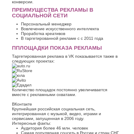
конверсии.
К
Стерлитамак
ПРЕИМУЩЕСТВА РЕКЛАМЫ В
Судак
Казань
СОЦИАЛЬНОЙ СЕТИ
Сургут
Калининград
Сызрань
Персональный менеджер
Калуга
Вовлечение искусственного интеллекта
Сыктывкар
Каменск-
Проработка креативов
Уральский
Т
В таргетированной рекламе с с 2011 года
Камышин
ППЛОЩАДКИ ПОКАЗА РЕКЛАМЫ
Таганрог
Каспийск
Тамбов
Кемерово
Таргетированная реклама в VK показывается также в
Тверь
Керчь
следующих проектах:
Тольятти
Киров
Тула
Кисловодск
Тюмень
Ковров
Коломна
У
Копейск
Количество площадок постоянно увеличивается
вместе с рекламными охватами.
Ульяновск
Кострома
Уфа
Красногорск
ВКонтакте
Краснодар
Крупнейшая российская социальная сеть,
Ф
Курган
интегрированная с музыкой, видео, играми и
сервисами, запущенная в 2006 году.
Феодосия
Курск
Интересные факты:
Х
Л
Аудитория более 46 млн. человек
Самая популярная соцсеть в России и стран СНГ