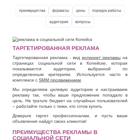
О
Березники
преимущества
форматы
цены
порядок работы
Благовещенск
Обнинск
Брянск
Одинцово
аудитория
вопросы
Октябрьский
В
Омск
Великий
Орел
Новгород
Оренбург
Владикавказ
ТАРГЕТИРОВАННАЯ РЕКЛАМА
Орехово-
Владимир
Зуево
Таргетированная реклама - вид
интернет рекламы
на
Волгоград
Орск
страницах социальной сети в Копейске, которая
Волгодонск
показываются аудитории, выбранной по
П
Волжск
определенным критериям. Используется часто в
Волжский
комплексе с
SMM продвижением
.
Пенза
Вологда
Первоуральск
Мы определяем целевую аудиторию и настраиваем
Воронеж
Пермь
рекламу так, чтобы ваше предложение попадало в
Петрозаводск
Г
цель. Не тратьте бюджет на случайных пользователей
Подольск
– работайте только с теми, кто готов купить.
Геленджик
Псков
Доверьте таргет профессионалам, и пусть ваши
Грозный
Пушкино
объявления найдут своих клиентов!
Пятигорск
Д
ПРЕИМУЩЕСТВА РЕКЛАМЫ В
Р
Дербент
СОЦИАЛЬНОЙ СЕТИ