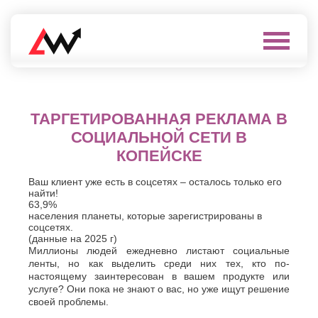
Выберите
город
Нефтеюганск
А
ТАРГЕТИРОВАННАЯ РЕКЛАМА
Нижневартовск
В
Нижнекамск
Алушта
СОЦИАЛЬНОЙ СЕТИ В
Нижний
Альметьевск
КОПЕЙСКЕ
Новгород
Анапа
Нижний
Арзамас
Тагил
Ваш клиент уже есть в соцсетях – осталось только его
Армавир
найти!
Новокуйбышевск
Архангельск
63,9%
Новомосковск
населения планеты, которые зарегистрированы в
Астрахань
Новороссийск
соцсетях.
Б
Новочебоксарск
(данные на 2025 г)
Миллионы людей ежедневно листают социальные
Новочеркасск
Балаково
ленты, но как выделить среди них тех, кто по-
Новошахтинск
Балашиха
настоящему заинтересован в вашем продукте или
Новый
Батайск
услуге? Они пока не знают о вас, но уже ищут решение
Уренгой
Бахчисарай
своей проблемы.
Ноябрьск
Белгород