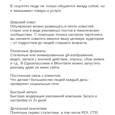
Джанкой
Ростов-
Дзержинск
В соцсетях люди не только общаются между собой, но
на-
Дону
и заказывают товары и услуги.
Димитровград
Рыбинск
Е
Рязань
Широкий охват
Евпатория
Объявления можно размещать в ленте новостей,
С
сторис или в виде рекламных постов в тематических
Екатеринбург
сообществах. С помощью точных настроек таргетинга
Салават
Елец
вы сможете охватить именно вашу целевую аудиторию
Самара
Ессентуки
– от подростков до людей старшего возраста.
Санкт-
Ж
Петербург
Различные форматы
Статичные или анимированные gif-изображения,
Саранск
Жуковский
видео, записи с кнопкой действия, опросы, сбор заявок
Сарапул
и т.д.. В Одноклассники и ВКонтакте можно запустить
З
Саратов
рекламу даже не имея сайта.
Севастополь
Златоуст
Постоянная связь с клиентом
Сергиев
И
Что делают большинство людей каждый день -
Посад
проверяют социальные сети.
Серпухов
Иваново
Симферополь
Ижевск
Быстрый запуск
Смоленск
Быстрая модерация рекламной компании Запуск и
Й
настройка от 2х дней.
Сочи
Ставрополь
Йошкар-
Детальная аналитика
Старый
Ола
Понятные сервис статистики, в том числе ROI, CTR,
Оскол