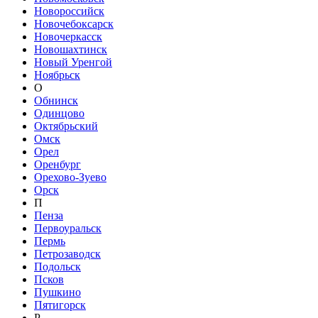
Новороссийск
Новочебоксарск
Новочеркасск
Новошахтинск
Новый Уренгой
Ноябрьск
О
Обнинск
Одинцово
Октябрьский
Омск
Орел
Оренбург
Орехово-Зуево
Орск
П
Пенза
Первоуральск
Пермь
Петрозаводск
Подольск
Псков
Пушкино
Пятигорск
Р