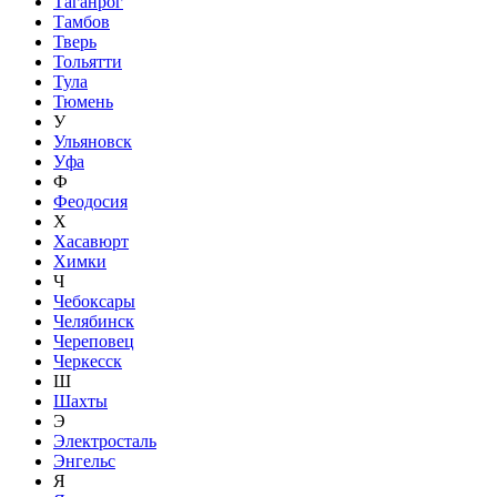
Таганрог
Тамбов
Тверь
Тольятти
Тула
Тюмень
У
Ульяновск
Уфа
Ф
Феодосия
Х
Хасавюрт
Химки
Ч
Чебоксары
Челябинск
Череповец
Черкесск
Ш
Шахты
Э
Электросталь
Энгельс
Я