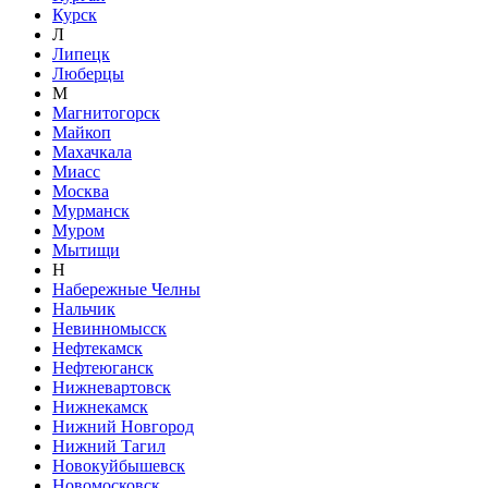
Курск
Л
Липецк
Люберцы
М
Магнитогорск
Майкоп
Махачкала
Миасс
Москва
Мурманск
Муром
Мытищи
Н
Набережные Челны
Нальчик
Невинномысск
Нефтекамск
Нефтеюганск
Нижневартовск
Нижнекамск
Нижний Новгород
Нижний Тагил
Новокуйбышевск
Новомосковск