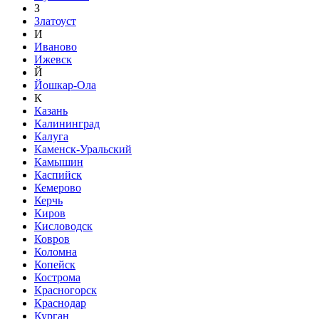
З
Златоуст
И
Иваново
Ижевск
Й
Йошкар-Ола
К
Казань
Калининград
Калуга
Каменск-Уральский
Камышин
Каспийск
Кемерово
Керчь
Киров
Кисловодск
Ковров
Коломна
Копейск
Кострома
Красногорск
Краснодар
Курган