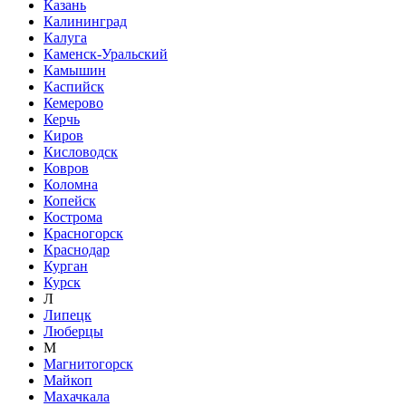
Казань
Калининград
Калуга
Каменск-Уральский
Камышин
Каспийск
Кемерово
Керчь
Киров
Кисловодск
Ковров
Коломна
Копейск
Кострома
Красногорск
Краснодар
Курган
Курск
Л
Липецк
Люберцы
М
Магнитогорск
Майкоп
Махачкала