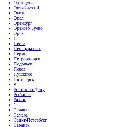
Одинцово
Октябрьский
Омск
Орел
Оренбург
Орехово-Зуево
Орск
П
Пенза
Первоуральск
Пермь
Петрозаводск
Подольск
Псков
Пушкино
Пятигорск
Р
Ростов-на-Дону
Рыбинск
Рязань
С
Салават
Самара
Санкт-Петербург
Саранск