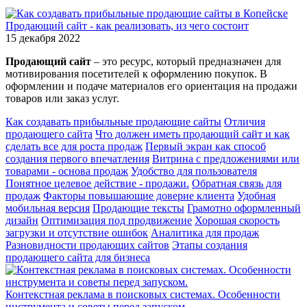
Продающий сайт - как реализовать, из чего состоит
15 декабря 2022
Продающий сайт
– это ресурс, который предназначен для
мотивирования посетителей к оформлению покупок. В
оформлении и подаче материалов его ориентация на продажи
товаров или заказ услуг.
Как создавать прибыльные продающие сайты
Отличия
продающего сайта
Что должен иметь продающий сайт и как
сделать все для роста продаж
Первый экран как способ
создания первого впечатления
Витрина с предложениями или
товарами - основа продаж
Удобство для пользователя
Понятное целевое действие - продажи.
Обратная связь для
продаж
Факторы повышающие доверие клиента
Удобная
мобильная версия
Продающие тексты
Грамотно оформленный
дизайн
Оптимизация под продвижение
Хорошая скорость
загрузки и отсутствие ошибок
Аналитика для продаж
Разновидности продающих сайтов
Этапы создания
продающего сайта для бизнеса
Контекстная реклама в поисковых системах. Особенности
инструмента и советы перед запуском.