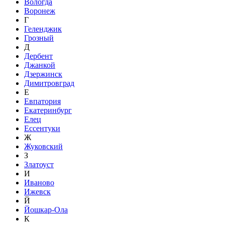
Вологда
Воронеж
Г
Геленджик
Грозный
Д
Дербент
Джанкой
Дзержинск
Димитровград
Е
Евпатория
Екатеринбург
Елец
Ессентуки
Ж
Жуковский
З
Златоуст
И
Иваново
Ижевск
Й
Йошкар-Ола
К