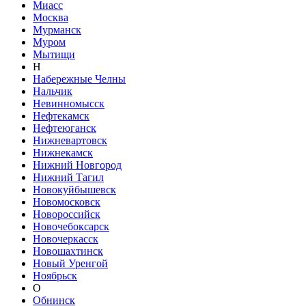
Миасс
Москва
Мурманск
Муром
Мытищи
Н
Набережные Челны
Нальчик
Невинномысск
Нефтекамск
Нефтеюганск
Нижневартовск
Нижнекамск
Нижний Новгород
Нижний Тагил
Новокуйбышевск
Новомосковск
Новороссийск
Новочебоксарск
Новочеркасск
Новошахтинск
Новый Уренгой
Ноябрьск
О
Обнинск