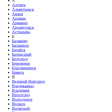
А
Алушта
Альметьевск
Анапа
Арзамас
Армавир
Архангельск
Астрахань
Б
Балаково
Балашиха
Батайск
Бахчисарай
Белгород
Березники
Благовещенск
Брянск
В
Великий Новгород
Владикавказ
Владимир
Волгоград
Волгодонск
Волжск
Волжский