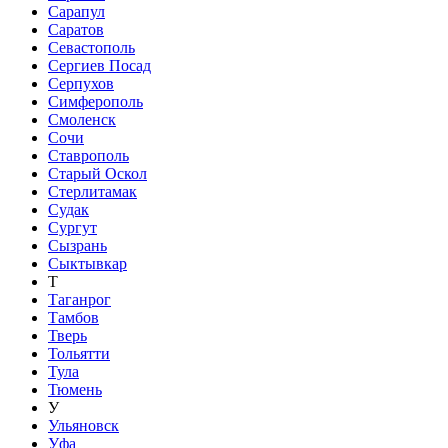
Сарапул
Саратов
Севастополь
Сергиев Посад
Серпухов
Симферополь
Смоленск
Сочи
Ставрополь
Старый Оскол
Стерлитамак
Судак
Сургут
Сызрань
Сыктывкар
Т
Таганрог
Тамбов
Тверь
Тольятти
Тула
Тюмень
У
Ульяновск
Уфа