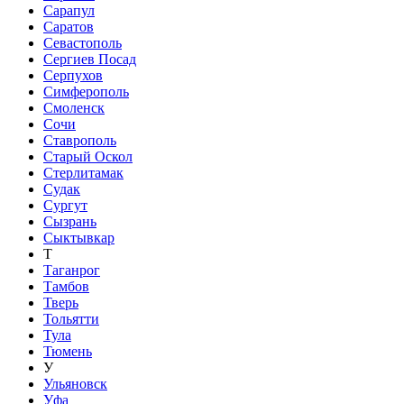
Сарапул
Саратов
Севастополь
Сергиев Посад
Серпухов
Симферополь
Смоленск
Сочи
Ставрополь
Старый Оскол
Стерлитамак
Судак
Сургут
Сызрань
Сыктывкар
Т
Таганрог
Тамбов
Тверь
Тольятти
Тула
Тюмень
У
Ульяновск
Уфа