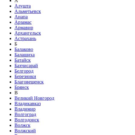
А
Алушта
Альметьевск
Анапа
Арзамас
Армавир
Архангельск
Астрахань
Б
Балаково
Балашиха
Батайск
Бахчисарай
Белгород
Березники
Благовещенск
Брянск
В
Великий Новгород
Владикавказ
Владимир
Волгоград
Волгодонск
Волжск
Волжский