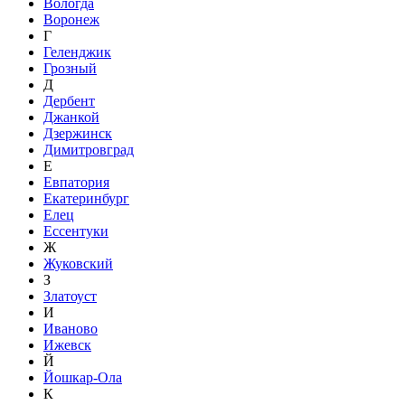
Вологда
Воронеж
Г
Геленджик
Грозный
Д
Дербент
Джанкой
Дзержинск
Димитровград
Е
Евпатория
Екатеринбург
Елец
Ессентуки
Ж
Жуковский
З
Златоуст
И
Иваново
Ижевск
Й
Йошкар-Ола
К