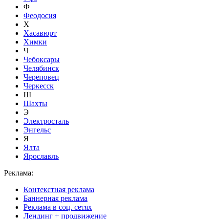
Ф
Феодосия
Х
Хасавюрт
Химки
Ч
Чебоксары
Челябинск
Череповец
Черкесск
Ш
Шахты
Э
Электросталь
Энгельс
Я
Ялта
Ярославль
Реклама:
Контекстная реклама
Баннерная реклама
Реклама в соц. сетях
Лендинг + продвижение