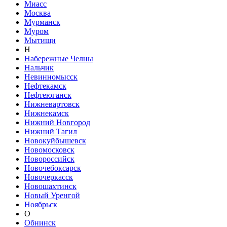
Миасс
Москва
Мурманск
Муром
Мытищи
Н
Набережные Челны
Нальчик
Невинномысск
Нефтекамск
Нефтеюганск
Нижневартовск
Нижнекамск
Нижний Новгород
Нижний Тагил
Новокуйбышевск
Новомосковск
Новороссийск
Новочебоксарск
Новочеркасск
Новошахтинск
Новый Уренгой
Ноябрьск
О
Обнинск