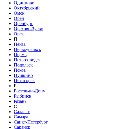
Одинцово
Октябрьский
Омск
Орел
Оренбург
Орехово-Зуево
Орск
П
Пенза
Первоуральск
Пермь
Петрозаводск
Подольск
Псков
Пушкино
Пятигорск
Р
Ростов-на-Дону
Рыбинск
Рязань
С
Салават
Самара
Санкт-Петербург
Саранск