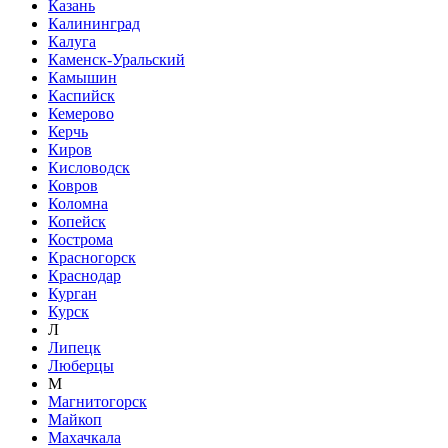
Казань
Калининград
Калуга
Каменск-Уральский
Камышин
Каспийск
Кемерово
Керчь
Киров
Кисловодск
Ковров
Коломна
Копейск
Кострома
Красногорск
Краснодар
Курган
Курск
Л
Липецк
Люберцы
М
Магнитогорск
Майкоп
Махачкала