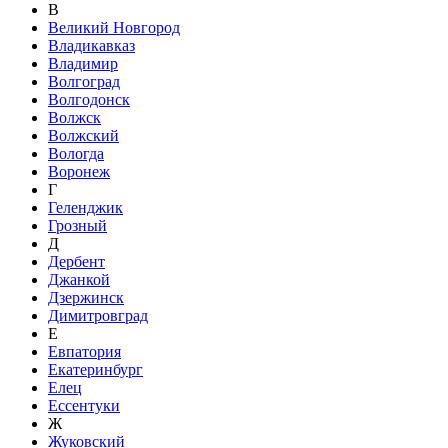
В
Великий Новгород
Владикавказ
Владимир
Волгоград
Волгодонск
Волжск
Волжский
Вологда
Воронеж
Г
Геленджик
Грозный
Д
Дербент
Джанкой
Дзержинск
Димитровград
Е
Евпатория
Екатеринбург
Елец
Ессентуки
Ж
Жуковский