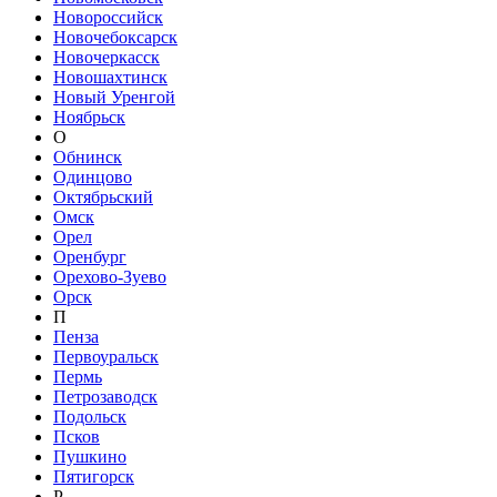
Новороссийск
Новочебоксарск
Новочеркасск
Новошахтинск
Новый Уренгой
Ноябрьск
О
Обнинск
Одинцово
Октябрьский
Омск
Орел
Оренбург
Орехово-Зуево
Орск
П
Пенза
Первоуральск
Пермь
Петрозаводск
Подольск
Псков
Пушкино
Пятигорск
Р