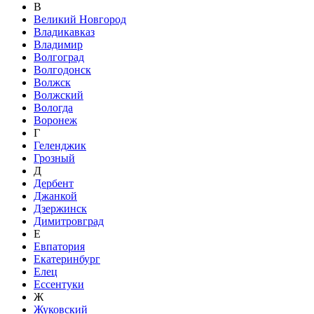
В
Великий Новгород
Владикавказ
Владимир
Волгоград
Волгодонск
Волжск
Волжский
Вологда
Воронеж
Г
Геленджик
Грозный
Д
Дербент
Джанкой
Дзержинск
Димитровград
Е
Евпатория
Екатеринбург
Елец
Ессентуки
Ж
Жуковский