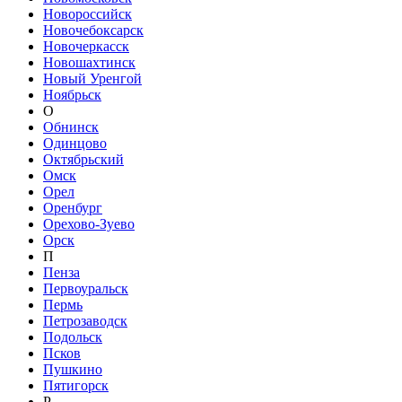
Новороссийск
Новочебоксарск
Новочеркасск
Новошахтинск
Новый Уренгой
Ноябрьск
О
Обнинск
Одинцово
Октябрьский
Омск
Орел
Оренбург
Орехово-Зуево
Орск
П
Пенза
Первоуральск
Пермь
Петрозаводск
Подольск
Псков
Пушкино
Пятигорск
Р