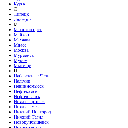
Курск
Л
Липецк
Люберцы
М
Магнитогорск
Майкоп
Махачкала
Миасс
Москва
Мурманск
Муром
Мытищи
Н
Набережные Челны
Нальчик
Невинномысск
Нефтекамск
Нефтеюганск
Нижневартовск
Нижнекамск
Нижний Новгород
Нижний Тагил
Новокуйбышевск
Новомосковск