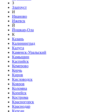
З
Златоуст
И
Иваново
Ижевск
Й
Йошкар-Ола
К
Казань
Калининград
Калуга
Каменск-Уральский
Камышин
Каспийск
Кемерово
Керчь
Киров
Кисловодск
Ковров
Коломна
Копейск
Кострома
Красногорск
Краснодар
Курган