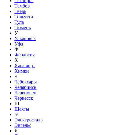
Таганрог
Тамбов
Тверь
Тольятти
Тула
Тюмень
У
Ульяновск
Уфа
Ф
Феодосия
Х
Хасавюрт
Химки
Ч
Чебоксары
Челябинск
Череповец
Черкесск
Ш
Шахты
Э
Электросталь
Энгельс
Я