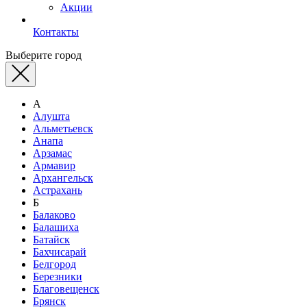
Акции
Контакты
Выберите город
А
Алушта
Альметьевск
Анапа
Арзамас
Армавир
Архангельск
Астрахань
Б
Балаково
Балашиха
Батайск
Бахчисарай
Белгород
Березники
Благовещенск
Брянск