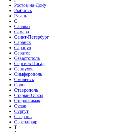
Ростов-на-Дону
Рыбинск
Рязань
С
Салават
Самара
Санкт-Петербург
Саранск
Сарапул
Саратов
Севастополь
Сергиев Посад
Серпухов
Симферополь
Смоленск
Сочи
Ставрополь
Старый Оскол
Стерлитамак
Судак
Сургут
Сызрань
Сыктывкар
Т