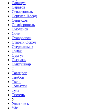
Сарапул
Саратов
Севастополь
Сергиев Посад
Серпухов
Симферополь
Смоленск
Сочи
Ставрополь
Старый Оскол
Стерлитамак
Судак
Сургут
Сызрань
Сыктывкар
Т
Таганрог
Тамбов
Тверь
Тольятти
Тула
Тюмень
У
Ульяновск
Уфа