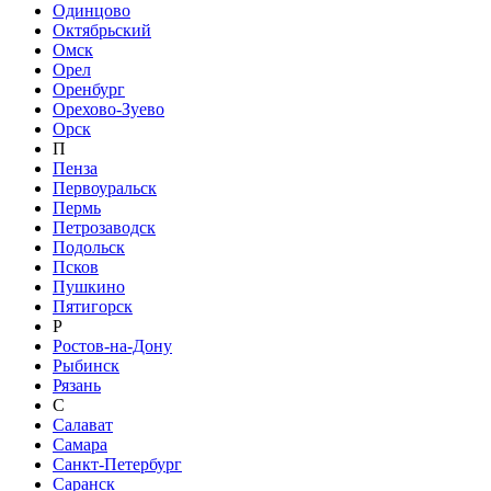
Одинцово
Октябрьский
Омск
Орел
Оренбург
Орехово-Зуево
Орск
П
Пенза
Первоуральск
Пермь
Петрозаводск
Подольск
Псков
Пушкино
Пятигорск
Р
Ростов-на-Дону
Рыбинск
Рязань
С
Салават
Самара
Санкт-Петербург
Саранск