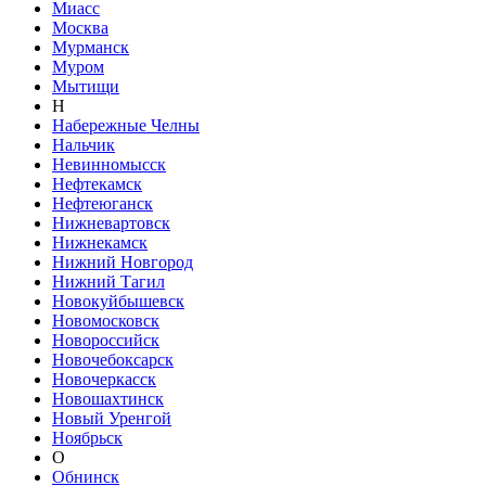
Миасс
Москва
Мурманск
Муром
Мытищи
Н
Набережные Челны
Нальчик
Невинномысск
Нефтекамск
Нефтеюганск
Нижневартовск
Нижнекамск
Нижний Новгород
Нижний Тагил
Новокуйбышевск
Новомосковск
Новороссийск
Новочебоксарск
Новочеркасск
Новошахтинск
Новый Уренгой
Ноябрьск
О
Обнинск