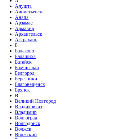
А
Алушта
Альметьевск
Анапа
Арзамас
Армавир
Архангельск
Астрахань
Б
Балаково
Балашиха
Батайск
Бахчисарай
Белгород
Березники
Благовещенск
Брянск
В
Великий Новгород
Владикавказ
Владимир
Волгоград
Волгодонск
Волжск
Волжский