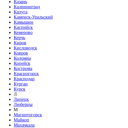
Казань
Калининград
Калуга
Каменск-Уральский
Камышин
Каспийск
Кемерово
Керчь
Киров
Кисловодск
Ковров
Коломна
Копейск
Кострома
Красногорск
Краснодар
Курган
Курск
Л
Липецк
Люберцы
М
Магнитогорск
Майкоп
Махачкала