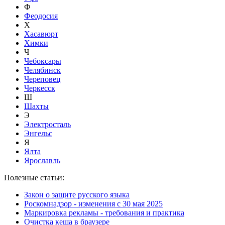
Ф
Феодосия
Х
Хасавюрт
Химки
Ч
Чебоксары
Челябинск
Череповец
Черкесск
Ш
Шахты
Э
Электросталь
Энгельс
Я
Ялта
Ярославль
Полезные статьи:
Закон о защите русского языка
Роскомнадзор - изменения с 30 мая 2025
Маркировка рекламы - требования и практика
Очистка кеша в браузере