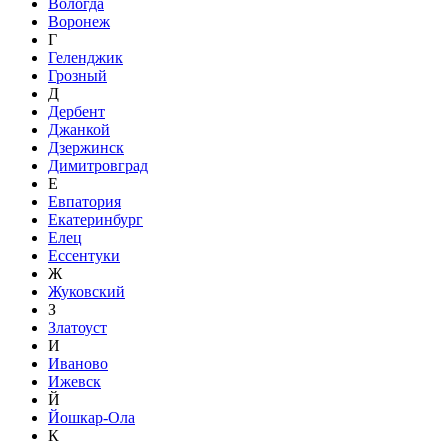
Вологда
Воронеж
Г
Геленджик
Грозный
Д
Дербент
Джанкой
Дзержинск
Димитровград
Е
Евпатория
Екатеринбург
Елец
Ессентуки
Ж
Жуковский
З
Златоуст
И
Иваново
Ижевск
Й
Йошкар-Ола
К