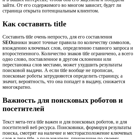
зайти. От его содержимого во многом зависит, будет ли
страница открыта потенциальным клиентом.
Как составить title
Составить title очень непросто, для его составления
SEO
шники знают точные правила по количеству символов,
вхождению ключевых слов, определению главного запроса и
второстепенного. Количество знаков title ограничено, а всего
одно слово, поставленное в другом склонении или
перестановка слов местами, может ухудшить результаты
поисковой выдачи. А если title вообще не прописан,
поисковые роботы затрудняются определить страницу, а
значит, вероятность, что она попадет в выдачу, снижается
многократно.
Важность для поисковых роботов и
посетителей
Текст мета-тега title важен и для поисковых роботов, и для
посетителей веб ресурса. Поисковики, формируя результаты
поиска, смотрят на наличие и месторасположение ключевых
слов в теге title, а пользователи, пришедшие по своему