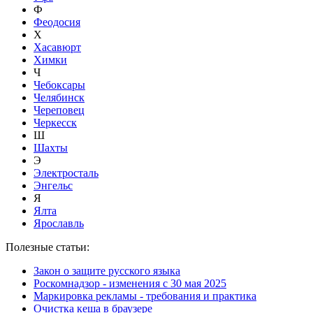
Ф
Феодосия
Х
Хасавюрт
Химки
Ч
Чебоксары
Челябинск
Череповец
Черкесск
Ш
Шахты
Э
Электросталь
Энгельс
Я
Ялта
Ярославль
Полезные статьи:
Закон о защите русского языка
Роскомнадзор - изменения с 30 мая 2025
Маркировка рекламы - требования и практика
Очистка кеша в браузере