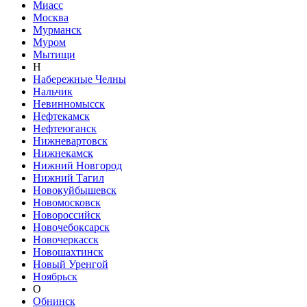
Миасс
Москва
Мурманск
Муром
Мытищи
Н
Набережные Челны
Нальчик
Невинномысск
Нефтекамск
Нефтеюганск
Нижневартовск
Нижнекамск
Нижний Новгород
Нижний Тагил
Новокуйбышевск
Новомосковск
Новороссийск
Новочебоксарск
Новочеркасск
Новошахтинск
Новый Уренгой
Ноябрьск
О
Обнинск