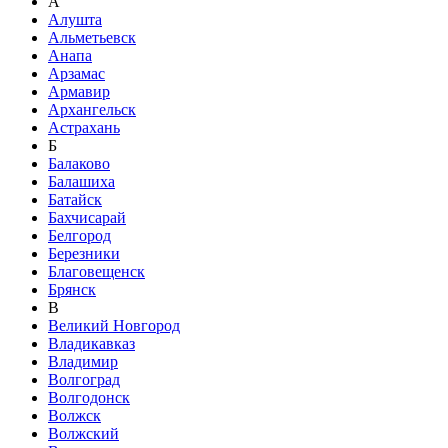
А
Алушта
Альметьевск
Анапа
Арзамас
Армавир
Архангельск
Астрахань
Б
Балаково
Балашиха
Батайск
Бахчисарай
Белгород
Березники
Благовещенск
Брянск
В
Великий Новгород
Владикавказ
Владимир
Волгоград
Волгодонск
Волжск
Волжский