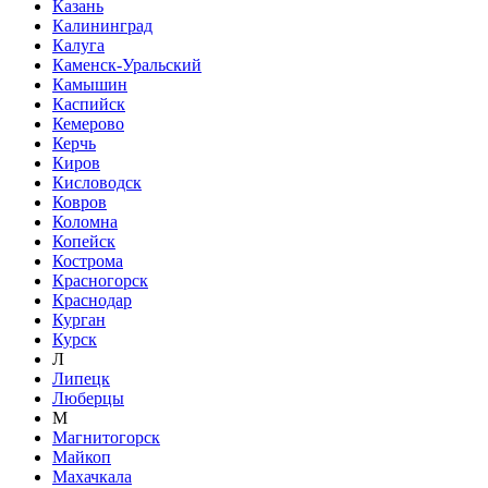
Казань
Калининград
Калуга
Каменск-Уральский
Камышин
Каспийск
Кемерово
Керчь
Киров
Кисловодск
Ковров
Коломна
Копейск
Кострома
Красногорск
Краснодар
Курган
Курск
Л
Липецк
Люберцы
М
Магнитогорск
Майкоп
Махачкала