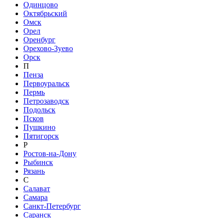
Одинцово
Октябрьский
Омск
Орел
Оренбург
Орехово-Зуево
Орск
П
Пенза
Первоуральск
Пермь
Петрозаводск
Подольск
Псков
Пушкино
Пятигорск
Р
Ростов-на-Дону
Рыбинск
Рязань
С
Салават
Самара
Санкт-Петербург
Саранск