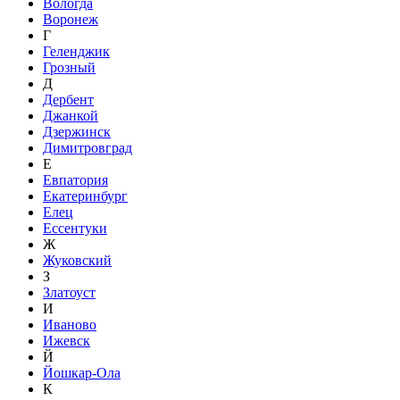
Вологда
Воронеж
Г
Геленджик
Грозный
Д
Дербент
Джанкой
Дзержинск
Димитровград
Е
Евпатория
Екатеринбург
Елец
Ессентуки
Ж
Жуковский
З
Златоуст
И
Иваново
Ижевск
Й
Йошкар-Ола
К