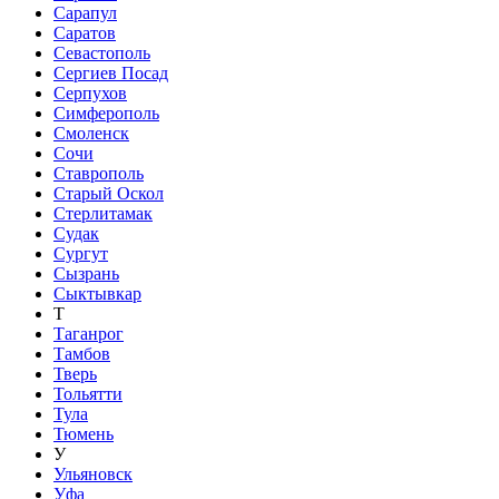
Сарапул
Саратов
Севастополь
Сергиев Посад
Серпухов
Симферополь
Смоленск
Сочи
Ставрополь
Старый Оскол
Стерлитамак
Судак
Сургут
Сызрань
Сыктывкар
Т
Таганрог
Тамбов
Тверь
Тольятти
Тула
Тюмень
У
Ульяновск
Уфа